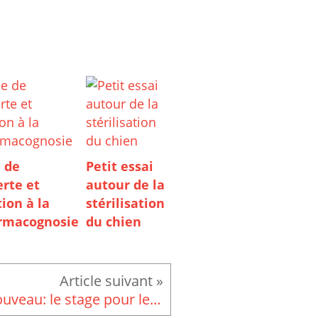
 de
Petit essai
rte et
autour de la
tion à la
stérilisation
rmacognosie
du chien
Nouveau: le stage pour les chiots