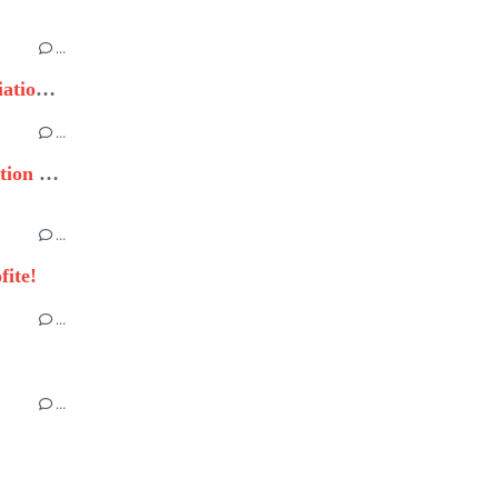
…
Journée de découverte et d'initiation à la zoopharmacognosie
…
Petit essai autour de la stérilisation du chien
…
fite!
…
…