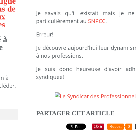
ligne
ns de
Je savais qu'il existait mais je ne
ux
particulièrement au
SNPCC
.
es
Erreur!
 à
e
Je découvre aujourd'hui leur dynamisme
à nos professions.
Je suis donc heureuse d'avoir adhé
syndiquée!
in à
Cléder,
PARTAGER CET ARTICLE
Repost
0