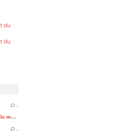
t du
t du
…
Le mantrailing, cette activité à la mode
…