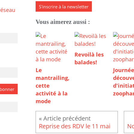
S'inscrire à la newsletter
réseau
Vous aimerez aussi :
Revoilà les
balades!
Le
Journée
mantrailing,
découve
cette
d'initia
activité à la
zoopha
mode
Reprise des RDV le 11 mai