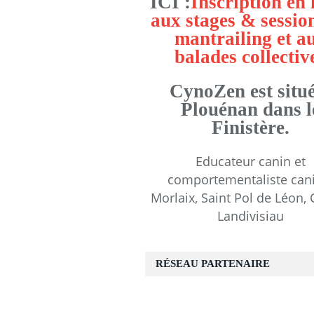
ICI :
Inscription en 
aux stages & sessio
mantrailing et a
balades collectiv
CynoZen est situé
Plouénan dans l
Finistère.
Educateur canin et
comportementaliste can
Morlaix, Saint Pol de Léon, 
Landivisiau
RÉSEAU PARTENAIRE