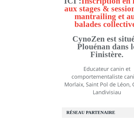
ICI :
Inscription en 
aux stages & sessio
mantrailing et a
balades collectiv
CynoZen est situé
Plouénan dans l
Finistère.
Educateur canin et
comportementaliste can
Morlaix, Saint Pol de Léon, 
Landivisiau
RÉSEAU PARTENAIRE