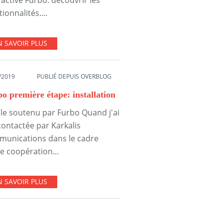
ractive Furbo: découvrir les
ionnalités....
N SAVOIR PLUS
/2019
PUBLIÉ DEPUIS OVERBLOG
o première étape: installation
cle soutenu par Furbo Quand j'ai
contactée par Karkalis
unications dans le cadre
e coopération...
N SAVOIR PLUS