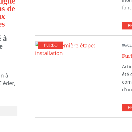
ligne
inte
ns de
fonct
ux
es
E
 à
e
06/03
FURBO
Furb
Arti
été 
in à
comm
Cléder,
d'un
E