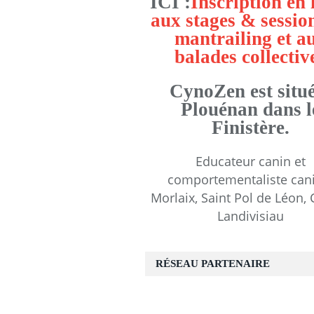
ICI :
Inscription en 
aux stages & sessio
mantrailing et a
balades collectiv
CynoZen est situé
Plouénan dans l
Finistère.
Educateur canin et
comportementaliste can
Morlaix, Saint Pol de Léon, 
Landivisiau
RÉSEAU PARTENAIRE