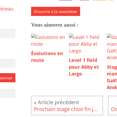
réseau
S'inscrire à la newsletter
Vous aimerez aussi :
Évolutions en
route
Level 1 field
pour Abby et
Stag
Largo
man
GaK
And
Prochain stage chiot fin janvier