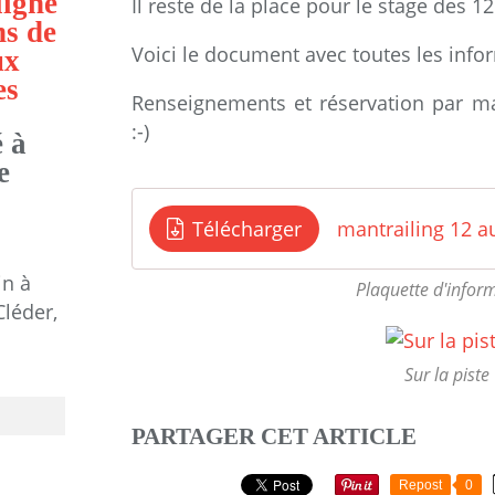
ligne
Il reste de la place pour le stage des 1
ns de
Voici le document avec toutes les info
ux
es
Renseignements et réservation par m
:-)
 à
e
Télécharger
mantrailing 12 a
in à
Plaquette d'infor
Cléder,
Sur la piste
PARTAGER CET ARTICLE
Repost
0