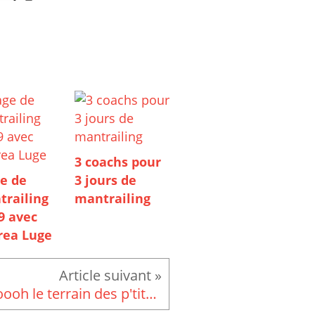
3 coachs pour
e de
3 jours de
trailing
mantrailing
9 avec
rea Luge
Ooooh le terrain des p'tits chiots sous la neige...