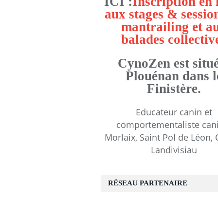
ICI :
Inscription en 
aux stages & sessio
mantrailing et a
balades collectiv
CynoZen est situé
Plouénan dans l
Finistère.
Educateur canin et
comportementaliste can
Morlaix, Saint Pol de Léon, 
Landivisiau
RÉSEAU PARTENAIRE