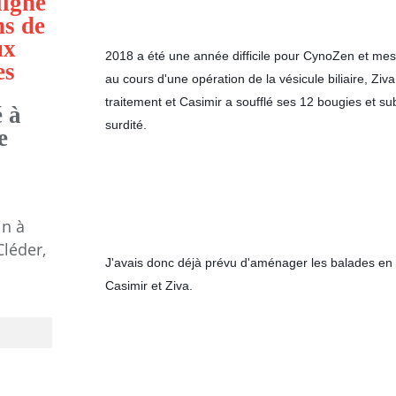
ligne
ns de
ux
2018 a été une année difficile pour CynoZen et mes
es
au cours d'une opération de la vésicule biliaire, Ziva
traitement et Casimir a soufflé ses 12 bougies et sub
 à
surdité. 
e
in à
Cléder,
J'avais donc déjà prévu d'aménager les balades en gr
Casimir et Ziva.